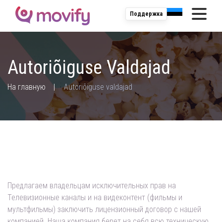
Поддержка
Autoriõiguse Valdajad
;
На главную
Autoriõiguse valdajad
Предлагаем владельцам исключительных прав на
Телевизионные каналы и на видеконтент (фильмы и
мультфильмы) заключить лицензионный договор с нашей
компанией. Наша компания берет на себя всю техническую