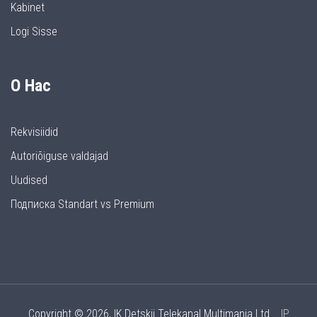
Kabinet
Logi Sisse
О Нас
Rekvisiidid
Autoriõiguse valdajad
Uudised
Подписка Standart vs Premium
Copyright © 2026, IK Detskij Telekanal Multimania Ltd
IP