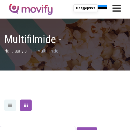
Поддержка
Multifilmide -
;
На главную
Multifilmide -