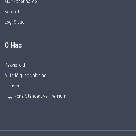
Multikaseriaalide
Kabinet
Logi Sisse
О Нас
Rekvisiidid
Autoriõiguse valdajad
Uudised
Подписка Standart vs Premium