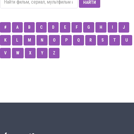
НАЙТИ
#
A
B
C
D
E
F
G
H
I
J
K
L
M
N
O
P
Q
R
S
T
U
V
W
X
Y
Z