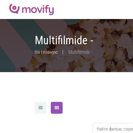
Multifilmide -
;
На главную
Multifilmide -