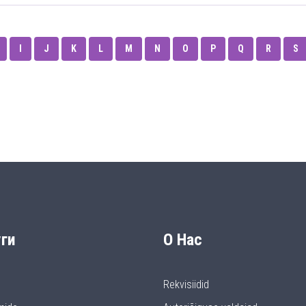
I
J
K
L
M
N
O
P
Q
R
S
ги
О Нас
Rekvisiidid