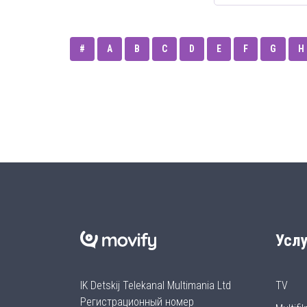
#
A
B
C
D
E
F
G
H
Услу
IK Detskij Telekanal Multimania Ltd
TV
Регистрационный номер