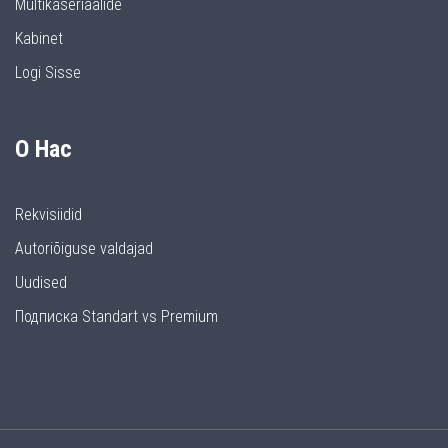
Multikaseriaalide
Kabinet
Logi Sisse
О Нас
Rekvisiidid
Autoriõiguse valdajad
Uudised
Подписка Standart vs Premium