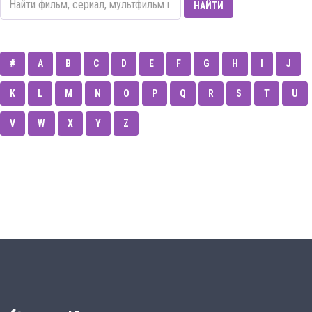
НАЙТИ
#
A
B
C
D
E
F
G
H
I
J
K
L
M
N
O
P
Q
R
S
T
U
V
W
X
Y
Z