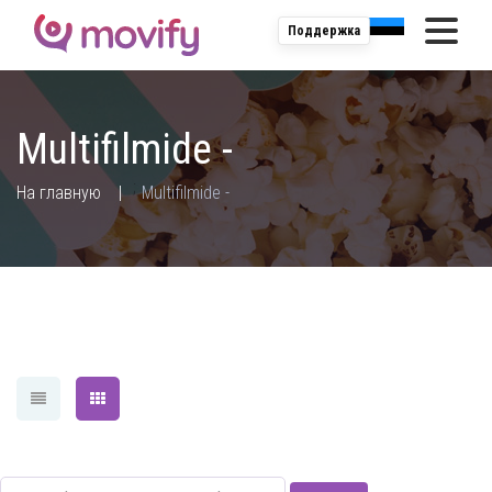
Поддержка
Multifilmide -
;
На главную
Multifilmide -